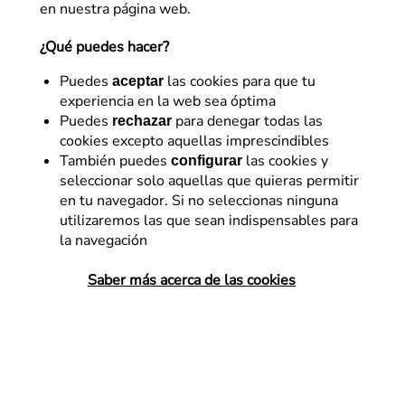
en nuestra página web.
¿Qué puedes hacer?
Puedes
las cookies para que tu
aceptar
experiencia en la web sea óptima
Diseño – UX
Puedes
para denegar todas las
rechazar
¿Cómo aprovechar las capacidades del eye-
cookies excepto aquellas imprescindibles
También puedes
las cookies y
tracking para mejorar las experiencias digitales?
configurar
seleccionar solo aquellas que quieras permitir
en tu navegador. Si no seleccionas ninguna
Sofía Pauls
/
16 de enero de 2024
utilizaremos las que sean indispensables para
la navegación
Saber más acerca de las cookies