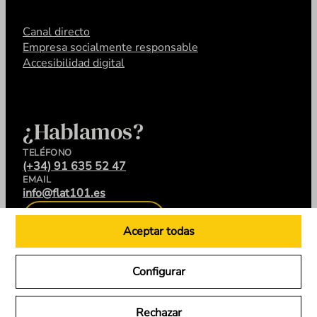
Canal directo
Empresa socialmente responsable
Accesibilidad digital
¿Hablamos?
TELÉFONO
(+34) 91 635 52 47
EMAIL
info@flat101.es
CONTACTA
Aceptar todas
Configurar
LinkedIn
Instagram
YouTube
X
Rechazar