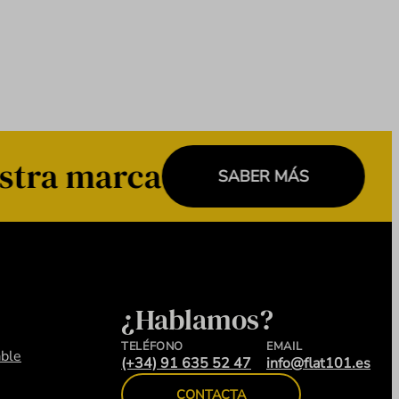
stra marca
SABER MÁS
¿Hablamos?
TELÉFONO
EMAIL
ble
(+34) 91 635 52 47
info@flat101.es
CONTACTA