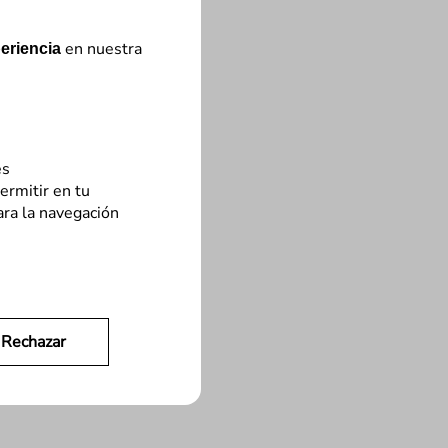
en nuestra
eriencia
es
ermitir en tu
ara la navegación
Rechazar