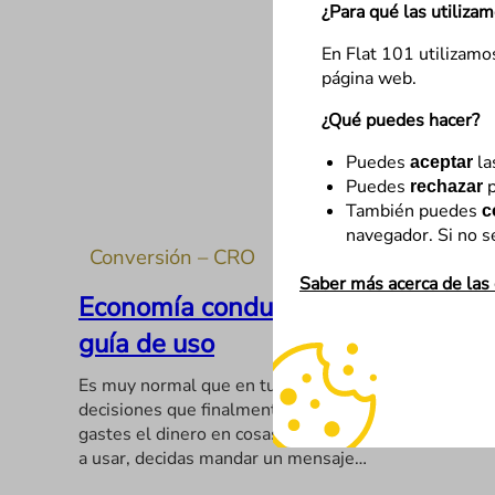
¿Para qué las utiliza
En Flat 101 utilizamo
página web.
¿Qué puedes hacer?
Puedes
la
aceptar
Puedes
p
rechazar
También puedes
c
navegador. Si no s
Conversión – CRO
Saber más acerca de las
Economía conductual y CRO, una
guía de uso
Es muy normal que en tu vida cotidiana tomes
decisiones que finalmente no te benefician, te
gastes el dinero en cosas que finalmente no llegas
a usar, decidas mandar un mensaje…