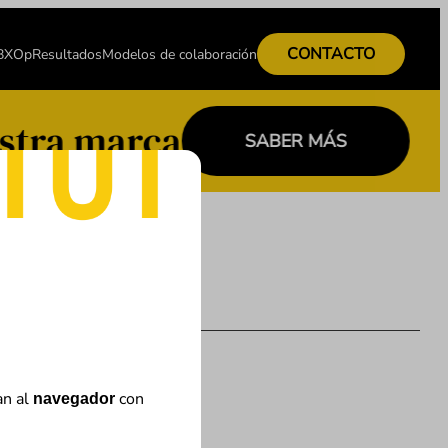
CONTACTO
 BXOp
Resultados
Modelos de colaboración
stra marca
SABER MÁS
an al
con
navegador