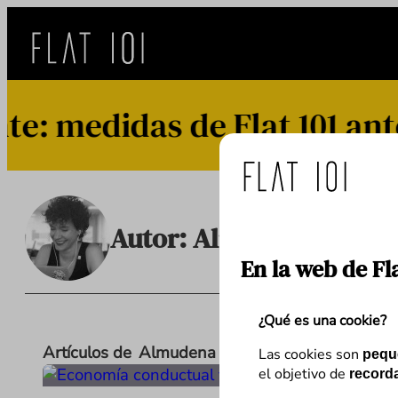
Saltar
al
contenido
 medidas de Flat 101 ante 
Autor:
Almudena López
En la web de Fl
¿Qué es una cookie?
Artículos de
Almudena López
Las cookies son
pequ
el objetivo de
recorda