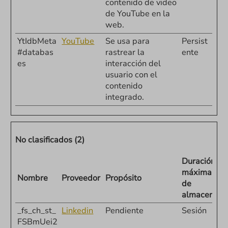
contenido de video
de YouTube en la
web.
YtIdbMeta
YouTube
Se usa para
Persist
#databas
rastrear la
ente
es
interacción del
usuario con el
contenido
integrado.
No clasificados (2)
Duración
máxima
Nombre
Proveedor
Propósito
de
almacenami
_fs_ch_st_
Linkedin
Pendiente
Sesión
FSBmUei2