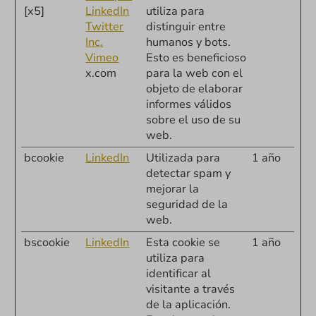
[x5]
LinkedIn
utiliza para
Twitter
distinguir entre
Inc.
humanos y bots.
Vimeo
Esto es beneficioso
x.com
para la web con el
objeto de elaborar
informes válidos
sobre el uso de su
web.
bcookie
LinkedIn
Utilizada para
1 año
detectar spam y
mejorar la
seguridad de la
web.
bscookie
LinkedIn
Esta cookie se
1 año
utiliza para
identificar al
visitante a través
de la aplicación.