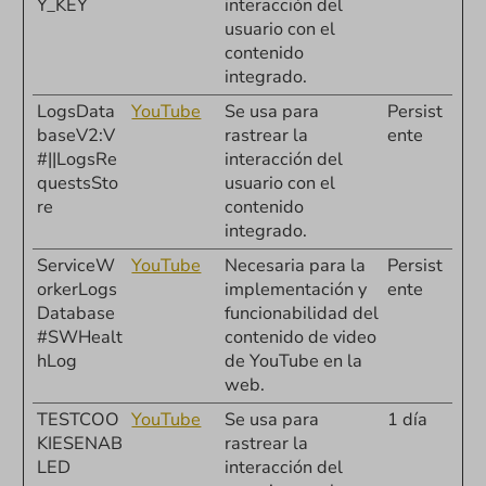
Y_KEY
interacción del
usuario con el
contenido
integrado.
LogsData
YouTube
Se usa para
Persist
baseV2:V
rastrear la
ente
#||LogsRe
interacción del
questsSto
usuario con el
re
contenido
integrado.
ServiceW
YouTube
Necesaria para la
Persist
orkerLogs
implementación y
ente
Database
funcionabilidad del
#SWHealt
contenido de video
hLog
de YouTube en la
web.
TESTCOO
YouTube
Se usa para
1 día
KIESENAB
rastrear la
LED
interacción del