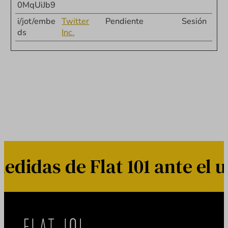
0MqUiJb9
i/jot/embe
Twitter
Pendiente
Sesión
ds
Inc.
s de Flat 101 ante el uso