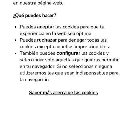
Cookies
en nuestra página web.
¿Qué puedes hacer?
Puedes
las cookies para que tu
aceptar
experiencia en la web sea óptima
Puedes
para denegar todas las
rechazar
cookies excepto aquellas imprescindibles
También puedes
las cookies y
configurar
seleccionar solo aquellas que quieras permitir
en tu navegador. Si no seleccionas ninguna
Esta página web usa cookies. Una cookie es un fichero
utilizaremos las que sean indispensables para
que se descarga en el ordenador del usuario al
la navegación
acceder a determinadas páginas web y que
almacenan y recuperan información cuando navega.
Saber más acerca de las cookies
Las cookies permiten, entre otras cosas, reconocerte
como usuario, obtener información sobre los hábitos
de navegación del usuario,o personalizar la forma en
que se muestra el contenido. Los usos de las cookies
realizado por esta página web, se describen en esta
Política de Cookies