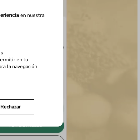
en nuestra
eriencia
es
ermitir en tu
ara la navegación
Rechazar