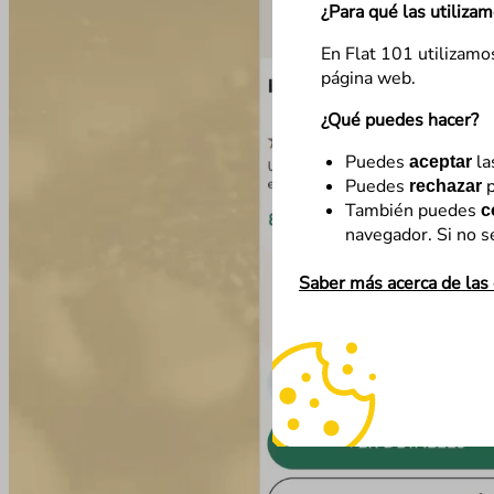
¿Para qué las utiliza
En Flat 101 utilizamo
página web.
¿Qué puedes hacer?
Puedes
la
aceptar
Puedes
p
rechazar
También puedes
c
navegador. Si no s
Saber más acerca de las