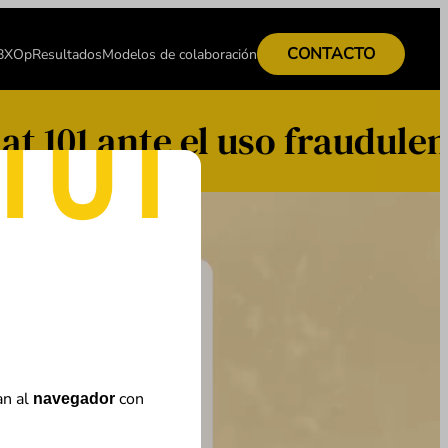
CONTACTO
 BXOp
Resultados
Modelos de colaboración
ante el uso fraudulento d
an al
con
navegador