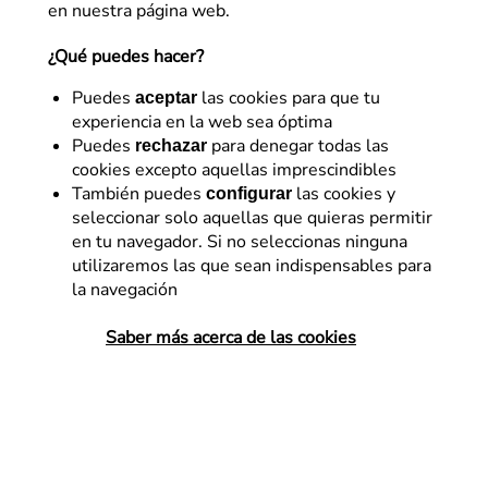
en nuestra página web.
¿Qué puedes hacer?
Puedes
las cookies para que tu
aceptar
experiencia en la web sea óptima
Puedes
para denegar todas las
rechazar
cookies excepto aquellas imprescindibles
También puedes
las cookies y
configurar
seleccionar solo aquellas que quieras permitir
Diseño – UX
en tu navegador. Si no seleccionas ninguna
utilizaremos las que sean indispensables para
UX para mayores de 60
la navegación
años
Saber más acerca de las cookies
La pirámide poblacional se ha invertido,
hay más gente mayor que gente joven, y
esto va a más. Lo que está pasando nos
enseña que vivimos en una sociedad
donde todo…