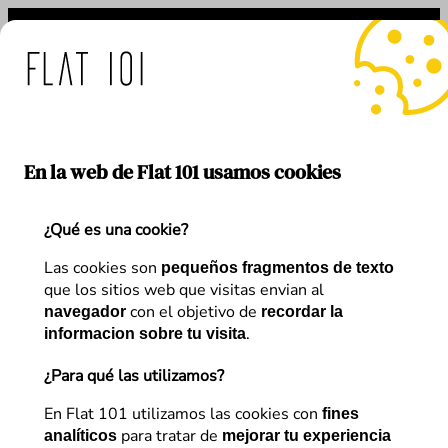
Saltar
al
contenido
: medidas de Flat 101 ante
En la web de Flat 101 usamos cookies
¿Qué es una cookie?
Autor:
Ana Santamarina
Las cookies son
pequeños fragmentos de texto
que los sitios web que visitas envian al
con el objetivo de
navegador
recordar la
.
informacion sobre tu visita
¿Para qué las utilizamos?
Artículos de
Ana Santamarina
En Flat 101 utilizamos las cookies con
fines
para tratar de
analíticos
mejorar tu experiencia