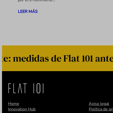
por el e-commerce…
LEER MÁS
 medidas de Flat 101 ante 
Home
Aviso legal
Innovation Hub
Política de p