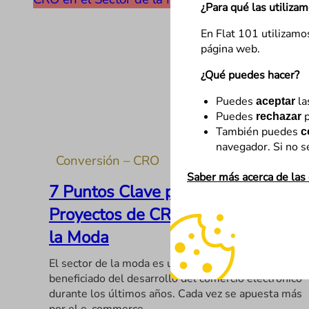
¿Para qué las utiliza
En Flat 101 utilizamo
página web.
¿Qué puedes hacer?
Puedes
la
aceptar
Puedes
p
rechazar
También puedes
c
navegador. Si no s
Conversión – CRO
Saber más acerca de las
7 Puntos Clave para Gestionar
Proyectos de CRO en el Sector de
la Moda
El sector de la moda es uno de los que más se ha
beneficiado del desarrollo del comercio electrónico
durante los últimos años. Cada vez se apuesta más