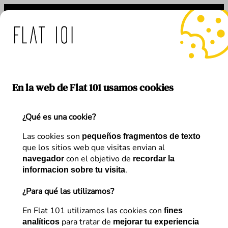
Saltar
al
contenido
: medidas de Flat 101 ante
En la web de Flat 101 usamos cookies
¿Qué es una cookie?
Link
Autor:
Betlem Cardona
Las cookies son
pequeños fragmentos de texto
que los sitios web que visitas envian al
con el objetivo de
navegador
recordar la
Audience Business Director en Flat 101
|
.
informacion sobre tu visita
Directora del Máster SEO SEM Profesional de
Kschool
| Comprometida con #MujeresEnSEO
|
¿Para qué las utilizamos?
Conferenciante y Docente
| Impulsando proyectos
En Flat 101 utilizamos las cookies con
fines
digitales desde 2005
para tratar de
analíticos
mejorar tu experiencia