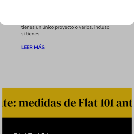
Es imperioso tener una buena
metodología de trabajo siempre,
independientemente de si gestionas un
equipo de muchas personas o no, de si
tienes un único proyecto o varios, incluso
si tienes…
LEER MÁS
: medidas de Flat 101 ante