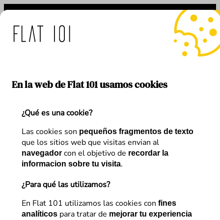
Saltar
al
contenido
: medidas de Flat 101 ant
En la web de Flat 101 usamos cookies
¿Qué es una cookie?
Autor:
Juanma
Las cookies son
pequeños fragmentos de texto
que los sitios web que visitas envian al
con el objetivo de
navegador
recordar la
Torrontegui
.
informacion sobre tu visita
¿Para qué las utilizamos?
En Flat 101 utilizamos las cookies con
fines
para tratar de
analíticos
mejorar tu experiencia
Artículos de
Juanma Torrontegui