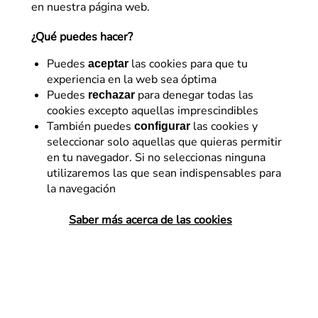
en nuestra página web.
¿Qué puedes hacer?
Puedes
las cookies para que tu
aceptar
experiencia en la web sea óptima
Puedes
para denegar todas las
rechazar
cookies excepto aquellas imprescindibles
También puedes
las cookies y
configurar
seleccionar solo aquellas que quieras permitir
en tu navegador. Si no seleccionas ninguna
utilizaremos las que sean indispensables para
la navegación
Analítica Web
Saber más acerca de las cookies
Diferencias y similitudes
entre Google Analytics y
Adobe Analytics
Acostumbrados a la presencia de Google
en todos nuestros aspectos del día a día,