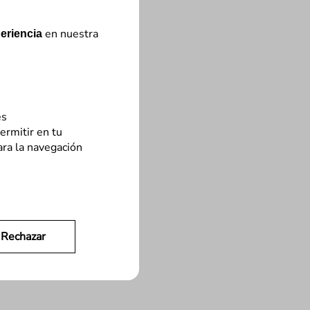
en nuestra
eriencia
es
ermitir en tu
ara la navegación
Rechazar