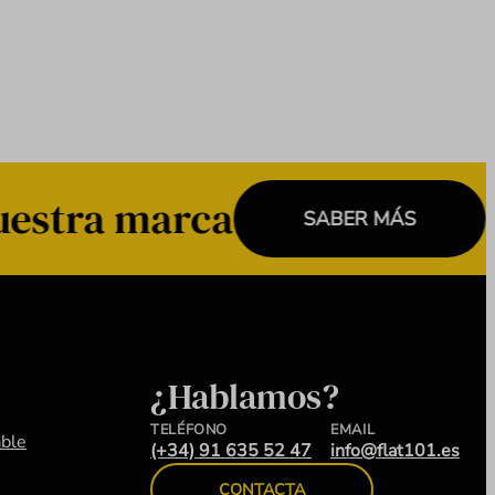
uestra marca
SABER MÁS
¿Hablamos?
TELÉFONO
EMAIL
ble
(+34) 91 635 52 47
info@flat101.es
CONTACTA