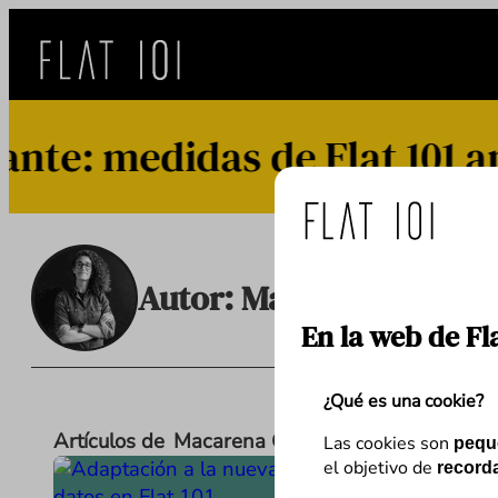
Saltar
al
contenido
e: medidas de Flat 101 ant
Autor:
Macarena Gonzá
En la web de Fl
¿Qué es una cookie?
Artículos de
Macarena González
Las cookies son
pequ
el objetivo de
recorda