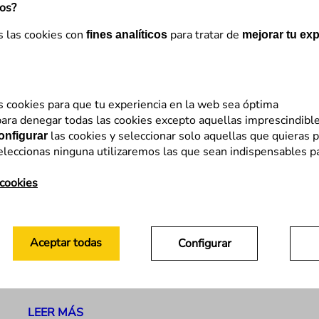
mos?
s las cookies con
para tratar de
fines analíticos
mejorar tu exp
s cookies para que tu experiencia en la web sea óptima
ara denegar todas las cookies excepto aquellas imprescindibl
las cookies y seleccionar solo aquellas que quieras p
onfigurar
eleccionas ninguna utilizaremos las que sean indispensables p
Analítica Web
 cookies
Del «Efecto 2000» al «Apocalipsis
de Cookies» de 2024
Aceptar todas
Configurar
Tras el retiro de Cookies de terceros en Google
Chrome, descubre cómo cambiará el análisis de
datos digitales en 5 puntos.
LEER MÁS