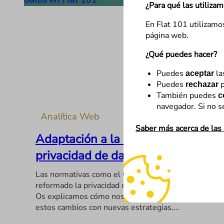
¿Para qué las utiliza
En Flat 101 utilizamo
página web.
¿Qué puedes hacer?
Puedes
la
aceptar
Puedes
p
rechazar
También puedes
c
navegador. Si no s
Analítica Web
Saber más acerca de las
Adaptación a la nueva era de
privacidad de datos en Flat 101
Las normativas como el GDPR y el CCPA han
reformado la privacidad de datos en análisis web.
Os explicamos cómo nos adaptamos en Flat 101 a
estos cambios con nuevas estrategias,…