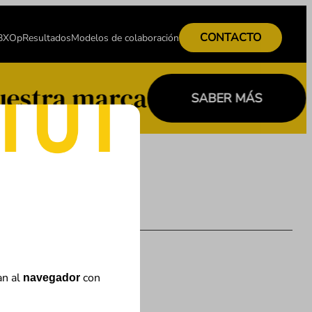
CONTACTO
 BXOp
Resultados
Modelos de colaboración
uestra marca
SABER MÁS
an al
con
navegador