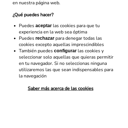
en nuestra página web.
¿Qué puedes hacer?
Puedes
las cookies para que tu
aceptar
experiencia en la web sea óptima
Puedes
para denegar todas las
rechazar
cookies excepto aquellas imprescindibles
También puedes
las cookies y
configurar
seleccionar solo aquellas que quieras permitir
SEO
en tu navegador. Si no seleccionas ninguna
utilizaremos las que sean indispensables para
Estrategias SEO en tiempos
la navegación
de crisis
Saber más acerca de las cookies
Todas las épocas de crisis conllevan
cambios en el comportamiento de los
usuarios; del mismo modo, Google adapta
sus páginas de resultados con el objetivo
de satisfacer de forma más precisa…