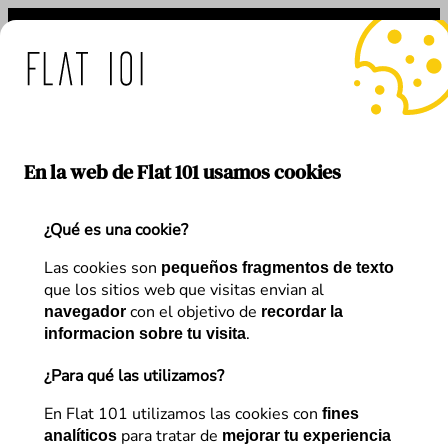
Saltar
al
contenido
 de Flat 101 ante el uso f
En la web de Flat 101 usamos cookies
¿Qué es una cookie?
Autor:
Max Sánchez
Las cookies son
pequeños fragmentos de texto
que los sitios web que visitas envian al
con el objetivo de
navegador
recordar la
.
informacion sobre tu visita
¿Para qué las utilizamos?
Artículos de
Max Sánchez
En Flat 101 utilizamos las cookies con
fines
para tratar de
analíticos
mejorar tu experiencia