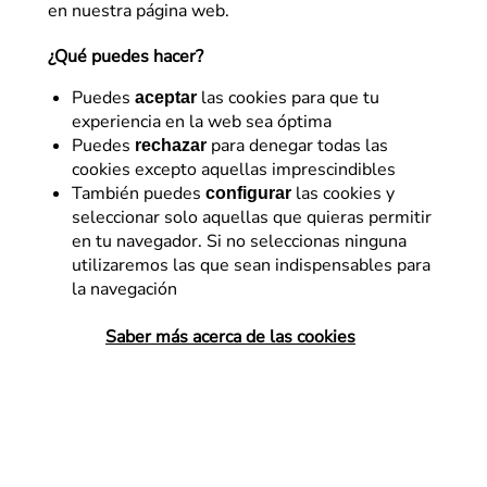
en nuestra página web.
¿Qué puedes hacer?
Puedes
las cookies para que tu
aceptar
experiencia en la web sea óptima
Puedes
para denegar todas las
rechazar
cookies excepto aquellas imprescindibles
También puedes
las cookies y
configurar
seleccionar solo aquellas que quieras permitir
Conversión – CRO
en tu navegador. Si no seleccionas ninguna
utilizaremos las que sean indispensables para
El motor de la
la navegación
personalización: Dynamic
Saber más acerca de las cookies
Yield
¿Cómo nos puede ayudar una potente
herramienta a optimizar el rendimiento de
nuestro sitio web transaccional, mediante
la adaptación a experiencias únicas?