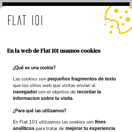
Saltar
al
contenido
: medidas de Flat 101 ant
En la web de Flat 101 usamos cookies
¿Qué es una cookie?
Autor:
Zoila Villamayor
Las cookies son
pequeños fragmentos de texto
que los sitios web que visitas envian al
con el objetivo de
navegador
recordar la
.
informacion sobre tu visita
¿Para qué las utilizamos?
Artículos de
Zoila Villamayor
En Flat 101 utilizamos las cookies con
fines
para tratar de
analíticos
mejorar tu experiencia