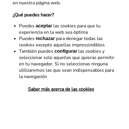
en nuestra página web.
¿Qué puedes hacer?
Puedes
las cookies para que tu
aceptar
experiencia en la web sea óptima
Puedes
para denegar todas las
rechazar
cookies excepto aquellas imprescindibles
SEO
También puedes
las cookies y
configurar
seleccionar solo aquellas que quieras permitir
Gestión de ratings y
en tu navegador. Si no seleccionas ninguna
reviews en Google Play y en
utilizaremos las que sean indispensables para
la navegación
App Store
Saber más acerca de las cookies
Los comentarios y las valoraciones
representan el canal más directo para
escuchar lo que los usuarios opinan de
nuestra app y, a veces, hasta detectan
algunos bugs sobre los que podemos…