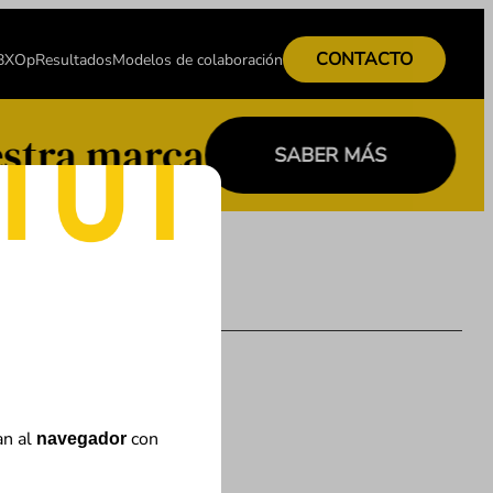
CONTACTO
 BXOp
Resultados
Modelos de colaboración
stra marca
SABER MÁS
an al
con
navegador