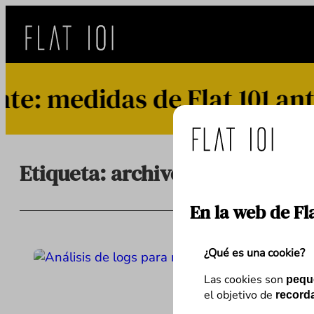
Saltar
al
contenido
: medidas de Flat 101 ante
Etiqueta:
archivo log
En la web de Fl
¿Qué es una cookie?
Las cookies son
pequ
el objetivo de
recorda