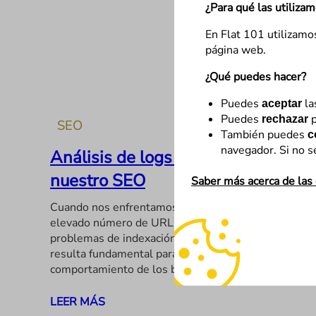
¿Para qué las utiliza
En Flat 101 utilizamo
página web.
¿Qué puedes hacer?
Puedes
la
aceptar
Puedes
p
rechazar
SEO
También puedes
c
navegador. Si no s
Análisis de logs para mejorar
nuestro SEO
Saber más acerca de las
Cuando nos enfrentamos a proyectos con un
elevado número de URL, o que estamos teniendo
problemas de indexación, el análisis de logs
resulta fundamental para entender el
comportamiento de los bots…
LEER MÁS