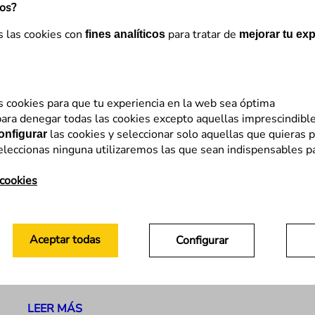
mos?
s las cookies con
para tratar de
fines analíticos
mejorar tu exp
s cookies para que tu experiencia en la web sea óptima
ara denegar todas las cookies excepto aquellas imprescindibl
Analítica Web
las cookies y seleccionar solo aquellas que quieras p
onfigurar
eleccionas ninguna utilizaremos las que sean indispensables p
Analítica web basada en logs y
analítica web basada en
 cookies
javascript, pros y contras
Si me remonto a finales de los 90, cuando servidor
Aceptar todas
Configurar
comenzó a trabajar en esto tan bonito del «sector»
web/digital, yo ya hacía uso de analítica web, pero
sin ser consciente…
LEER MÁS