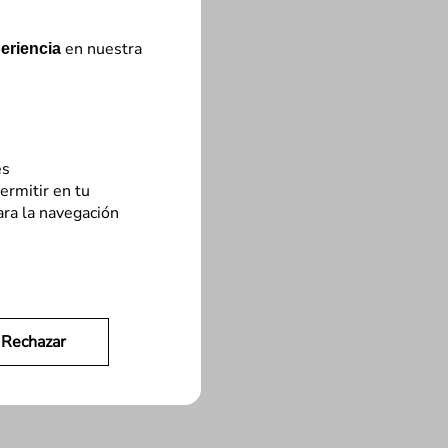
en nuestra
eriencia
es
ermitir en tu
ara la navegación
Rechazar