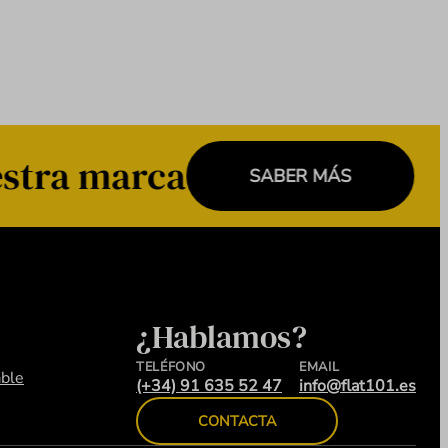
stra marca
SABER MÁS
¿Hablamos?
TELÉFONO
EMAIL
ble
(+34) 91 635 52 47
info@flat101.es
CONTACTA