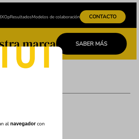
CONTACTO
 BXOp
Resultados
Modelos de colaboración
stra marca
SABER MÁS
an al
con
navegador