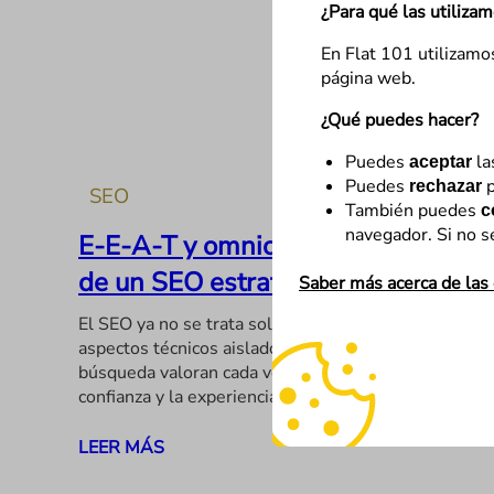
¿Para qué las utiliza
En Flat 101 utilizamo
página web.
¿Qué puedes hacer?
Puedes
la
aceptar
Puedes
p
rechazar
SEO
También puedes
c
navegador. Si no s
E-E-A-T y omnicanalidad, la base
de un SEO estratégico
Saber más acerca de las
El SEO ya no se trata solo de palabras clave o
aspectos técnicos aislados. Los motores de
búsqueda valoran cada vez más la calidad, la
confianza y la experiencia de usuario…
LEER MÁS