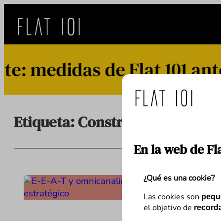
Saltar
al
contenido
 medidas de Flat 101 ante 
Etiqueta:
Construcción de mar
En la web de Fl
¿Qué es una cookie?
Las cookies son
pequ
el objetivo de
recorda