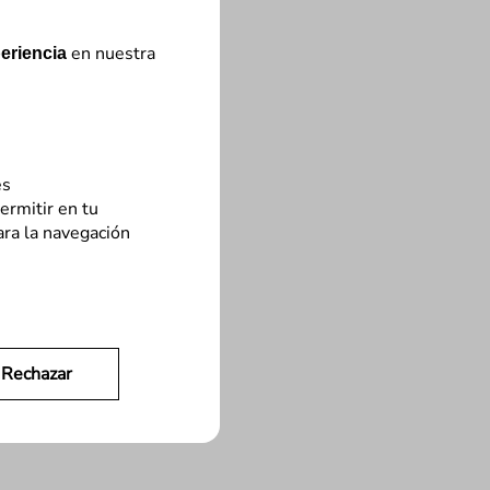
en nuestra
eriencia
es
ermitir en tu
ara la navegación
Rechazar