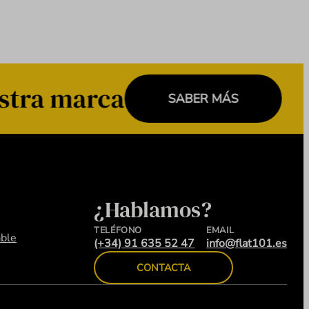
stra marca
SABER MÁS
¿Hablamos?
TELÉFONO
EMAIL
ble
(+34) 91 635 52 47
info@flat101.es
CONTACTA