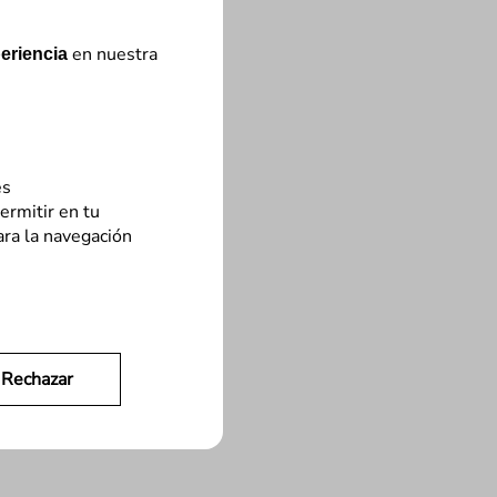
en nuestra
eriencia
es
ermitir en tu
ara la navegación
Rechazar