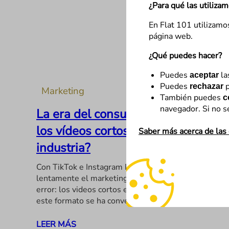
¿Para qué las utiliza
En Flat 101 utilizamo
página web.
¿Qué puedes hacer?
Puedes
la
aceptar
Puedes
p
rechazar
Marketing
También puedes
c
navegador. Si no s
La era del consumo rápido, ¿cómo
los vídeos cortos han cambiado la
Saber más acerca de las
industria?
Con TikTok e Instagram Reels conquistando
lentamente el marketing en redes sociales, no hay
error: los videos cortos están en auge. Y es que
este formato se ha convertido en el…
LEER MÁS