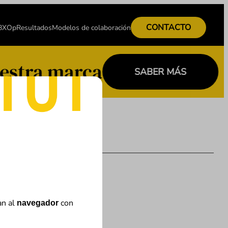
CONTACTO
 BXOp
Resultados
Modelos de colaboración
estra marca
SABER MÁS
an al
con
navegador