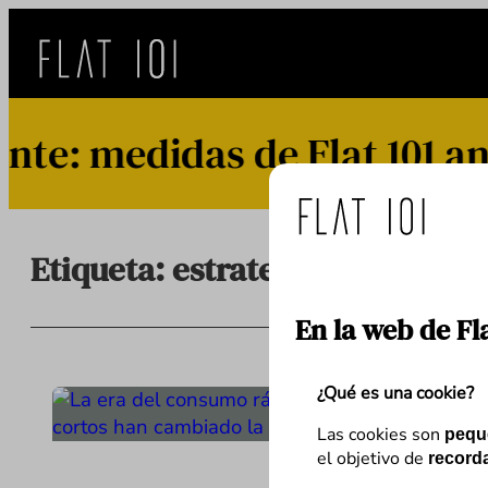
Saltar
al
contenido
: medidas de Flat 101 ant
Etiqueta:
estrategias redes soc
En la web de Fl
¿Qué es una cookie?
Las cookies son
pequ
el objetivo de
recorda