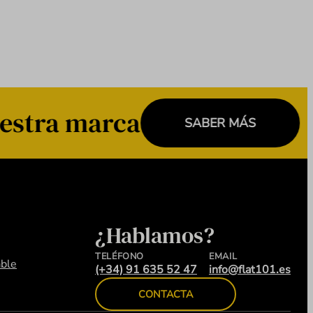
estra marca
SABER MÁS
¿Hablamos?
TELÉFONO
EMAIL
ble
(+34) 91 635 52 47
info@flat101.es
CONTACTA