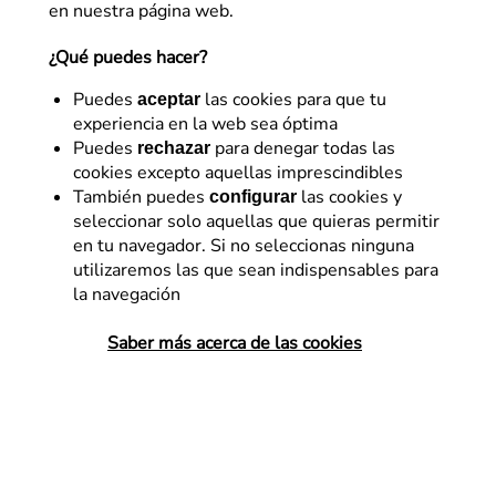
en nuestra página web.
¿Qué puedes hacer?
Puedes
las cookies para que tu
aceptar
experiencia en la web sea óptima
Puedes
para denegar todas las
rechazar
cookies excepto aquellas imprescindibles
Analítica Web
También puedes
las cookies y
configurar
seleccionar solo aquellas que quieras permitir
Benchmarking y GA4: cómo
en tu navegador. Si no seleccionas ninguna
saber si tu web está a la
utilizaremos las que sean indispensables para
la navegación
altura de la competencia
Saber más acerca de las cookies
Quizás, mientras miras tus reportes de
Google Analytics 4, te hayas preguntado
alguna vez cómo se comparan tus datos
con los de tus competidores en el sector.
Hablamos de benchmarking, la nueva…