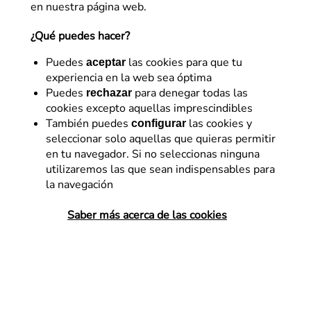
en nuestra página web.
¿Qué puedes hacer?
Puedes
las cookies para que tu
aceptar
experiencia en la web sea óptima
Puedes
para denegar todas las
rechazar
cookies excepto aquellas imprescindibles
SEO
También puedes
las cookies y
configurar
seleccionar solo aquellas que quieras permitir
IA en el sector energético: el
en tu navegador. Si no seleccionas ninguna
nuevo mapa de
utilizaremos las que sean indispensables para
la navegación
recomendación
Saber más acerca de las cookies
La adopción masiva de los motores de
Inteligencia Artificial generativa, como
ChatGPT, Gemini o AI Overviews, ha
redefinido estructuralmente cómo las
personas se informan y eligen a su
compañía energética. Hemos…