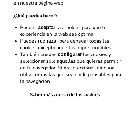
en nuestra página web.
¿Qué puedes hacer?
Puedes
las cookies para que tu
aceptar
experiencia en la web sea óptima
Puedes
para denegar todas las
rechazar
cookies excepto aquellas imprescindibles
Marketing
También puedes
las cookies y
configurar
seleccionar solo aquellas que quieras permitir
Optimiza tu actual
en tu navegador. Si no seleccionas ninguna
estrategia de captación a
utilizaremos las que sean indispensables para
la navegación
través de Marketing
Automation
Saber más acerca de las cookies
Si tienes una estrategia ya implementada
de captación y no consigues los resultados
esperados. ¡Este es tu post! Hablamos de
cómo la visualización de los datos que nos
aportan las herramientas…