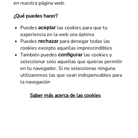
en nuestra página web.
¿Qué puedes hacer?
Puedes
las cookies para que tu
aceptar
experiencia en la web sea óptima
Puedes
para denegar todas las
rechazar
cookies excepto aquellas imprescindibles
Conversión – CRO
También puedes
las cookies y
configurar
seleccionar solo aquellas que quieras permitir
Cómo elegir tu modelo de
en tu navegador. Si no seleccionas ninguna
negocio
utilizaremos las que sean indispensables para
la navegación
Pasos para comenzar con éxito un negocio
En la mayoría de las ocasiones el gran
Saber más acerca de las cookies
error que comenten los emprendedores a
la hora de lanzarse a crear una empresa,
sea física…
LEER MÁS