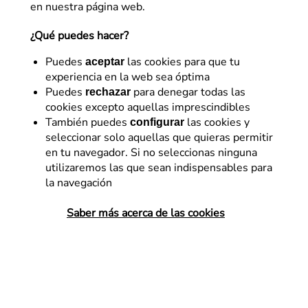
en nuestra página web.
¿Qué puedes hacer?
Puedes
las cookies para que tu
aceptar
experiencia en la web sea óptima
Puedes
para denegar todas las
rechazar
cookies excepto aquellas imprescindibles
Somos Flat
También puedes
las cookies y
configurar
seleccionar solo aquellas que quieras permitir
El éxito del modelo de
en tu navegador. Si no seleccionas ninguna
negocio colaborativo, le
utilizaremos las que sean indispensables para
la navegación
pese a quién le pese
Saber más acerca de las cookies
Modelo de negocio colaborativo Son
muchas las noticias, positivas y negativas,
que están apareciendo continuamente en
los medios de comunicación sobre el auge
de los negocios colaborativos. Viendo día
tras días…