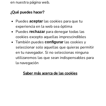
en nuestra página web.
¿Qué puedes hacer?
Puedes
las cookies para que tu
aceptar
experiencia en la web sea óptima
Puedes
para denegar todas las
rechazar
cookies excepto aquellas imprescindibles
SEO
También puedes
las cookies y
configurar
seleccionar solo aquellas que quieras permitir
Google MUM: Inteligencia
en tu navegador. Si no seleccionas ninguna
artificial en la experiencia
utilizaremos las que sean indispensables para
la navegación
de búsqueda
Saber más acerca de las cookies
¿Qué es el algoritmo Google MUM?
¿Cómo funciona? ¿Cuáles son sus
objetivos? En este post, veremos con
detalle esta nueva tecnología basada en la
inteligencia artificial de Google, mil veces
más…