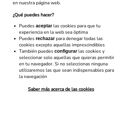
en nuestra página web.
¿Qué puedes hacer?
Puedes
las cookies para que tu
aceptar
experiencia en la web sea óptima
Puedes
para denegar todas las
rechazar
cookies excepto aquellas imprescindibles
SEM
Somos Flat
También puedes
las cookies y
configurar
seleccionar solo aquellas que quieras permitir
Flat 101, gran referencia
en tu navegador. Si no seleccionas ninguna
creativa española según
utilizaremos las que sean indispensables para
la navegación
Google
Saber más acerca de las cookies
Flat 101 es una de las siete agencias
digitales seleccionadas por Google como
finalista en la categoría Creative Coverage
de los Agency Excellence Awards 2024 a
nivel Europa, Oriente Medio y…