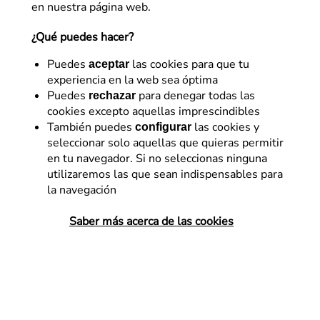
en nuestra página web.
¿Qué puedes hacer?
Puedes
las cookies para que tu
aceptar
experiencia en la web sea óptima
Puedes
para denegar todas las
rechazar
cookies excepto aquellas imprescindibles
Business strategy
También puedes
las cookies y
configurar
seleccionar solo aquellas que quieras permitir
Retrospectivas, herramienta
en tu navegador. Si no seleccionas ninguna
clave para la mejora
utilizaremos las que sean indispensables para
la navegación
continua en proyectos
Saber más acerca de las cookies
¿Sabes cómo organizar retrospectivas
dinámicas, divertidas y útiles para tus
proyectos? En Flat 101 estamos
acostumbrados a trabajar en metodologías
agile y tenemos las claves para montar
retrospectivas que nos ayuden…