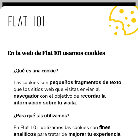
Saltar
al
contenido
: medidas de Flat 101 ante
En la web de Flat 101 usamos cookies
¿Qué es una cookie?
Las cookies son
pequeños fragmentos de texto
que los sitios web que visitas envian al
ERROR
con el objetivo de
navegador
recordar la
.
informacion sobre tu visita
¿Para qué las utilizamos?
UPS, Pareces perdido …
En Flat 101 utilizamos las cookies con
fines
para tratar de
analíticos
mejorar tu experiencia