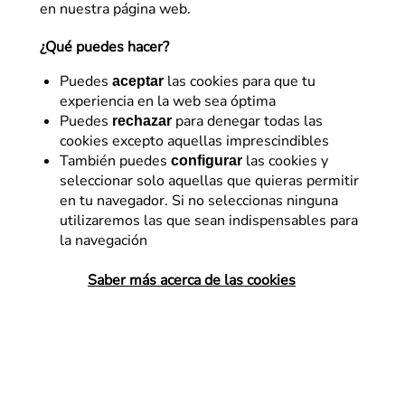
en nuestra página web.
La página a la que intentas acceder no
existe.
¿Qué puedes hacer?
Para encontrar lo que buscas, dirígete a la
home.
Puedes
las cookies para que tu
aceptar
experiencia en la web sea óptima
Puedes
para denegar todas las
rechazar
cookies excepto aquellas imprescindibles
VOLVER A LA HOME
También puedes
las cookies y
configurar
seleccionar solo aquellas que quieras permitir
en tu navegador. Si no seleccionas ninguna
utilizaremos las que sean indispensables para
la navegación
Saber más acerca de las cookies
: medidas de Flat 101 ante