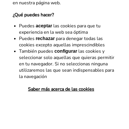
en nuestra página web.
¿Qué puedes hacer?
Puedes
las cookies para que tu
aceptar
experiencia en la web sea óptima
Puedes
para denegar todas las
rechazar
cookies excepto aquellas imprescindibles
También puedes
las cookies y
configurar
seleccionar solo aquellas que quieras permitir
Desarrollo
en tu navegador. Si no seleccionas ninguna
utilizaremos las que sean indispensables para
¿Qué es una auditoría de
la navegación
accesibilidad?
Saber más acerca de las cookies
Una auditoría de accesibilidad es un
proceso exhaustivo que evalúa si un
producto o servicio digital cumple con las
normas y pautas de accesibilidad, las
Pautas de Accesibilidad (WCAG). Este
proceso…