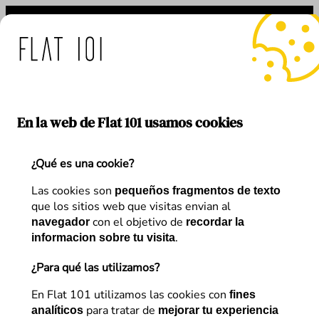
Saltar
al
contenido
 medidas de Flat 101 ante 
En la web de Flat 101 usamos cookies
¿Qué es una cookie?
Autor:
Arantxa Hernández
Las cookies son
pequeños fragmentos de texto
que los sitios web que visitas envian al
con el objetivo de
navegador
recordar la
.
informacion sobre tu visita
¿Para qué las utilizamos?
Artículos de
Arantxa Hernández
En Flat 101 utilizamos las cookies con
fines
para tratar de
analíticos
mejorar tu experiencia