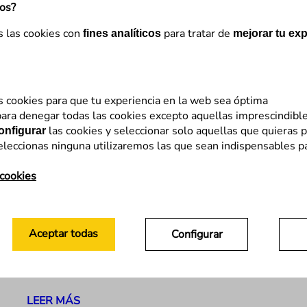
mos?
s las cookies con
para tratar de
fines analíticos
mejorar tu exp
s cookies para que tu experiencia en la web sea óptima
ara denegar todas las cookies excepto aquellas imprescindibl
Desarrollo
las cookies y seleccionar solo aquellas que quieras p
onfigurar
eleccionas ninguna utilizaremos las que sean indispensables p
8 funciones desconocidas de
DevTools para tu desarrollo
 cookies
frontend
DevTools es una herramienta que usamos a diario
Aceptar todas
Configurar
en desarrollo frontend, pero rara vez exploramos
todo su potencial. Más allá de inspeccionar
elementos y revisar la consola, hay una serie de…
LEER MÁS