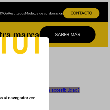
CONTACTO
 BXOp
Resultados
Modelos de colaboración
a marca
SABER MÁS
an al
con
navegador