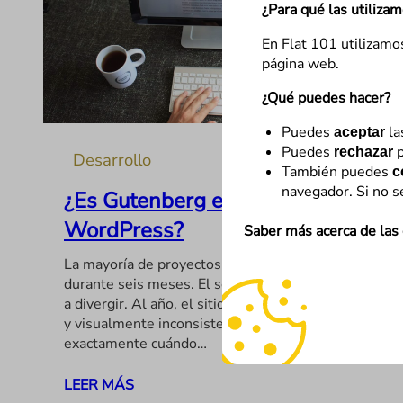
¿Para qué las utiliza
En Flat 101 utilizamo
página web.
¿Qué puedes hacer?
Puedes
la
aceptar
Puedes
p
rechazar
Desarrollo
También puedes
c
navegador. Si no s
¿Es Gutenberg el problema de
WordPress?
Saber más acerca de las
La mayoría de proyectos WordPress funcionan bien
durante seis meses. El séptimo, el diseño empieza
a divergir. Al año, el sitio es técnicamente correcto
y visualmente inconsistente. Nadie sabe
exactamente cuándo…
LEER MÁS