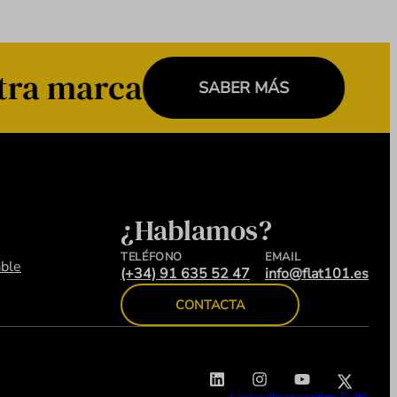
a marca
SABER MÁS
¿Hablamos?
TELÉFONO
EMAIL
ble
(+34) 91 635 52 47
info@flat101.es
CONTACTA