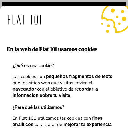
Saltar
al
contenido
 medidas de Flat 101 ante 
En la web de Flat 101 usamos cookies
¿Qué es una cookie?
Linke
Autor:
Juan Alberola
Las cookies son
pequeños fragmentos de texto
que los sitios web que visitas envian al
con el objetivo de
navegador
recordar la
Ingeniero Informático | Analista Digital | CRO |
.
informacion sobre tu visita
Estrategia digital. He centrado mi carrera
profesional prácticamente desde el principio en el
¿Para qué las utilizamos?
entorno online, primero en el desarrollo web y luego
En Flat 101 utilizamos las cookies con
fines
en el marketing digital. Experiencia que forman un
para tratar de
analíticos
mejorar tu experiencia
excelente tandem para afrontar proyectos online.