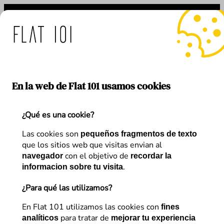
Saltar
al
contenido
 medidas de Flat 101 ante
En la web de Flat 101 usamos cookies
¿Qué es una cookie?
Link
Autor:
Miguel Monreal
Las cookies son
pequeños fragmentos de texto
que los sitios web que visitas envian al
con el objetivo de
navegador
recordar la
Head of Business Tech & Co-Founder en Flat 101.
.
informacion sobre tu visita
Ingeniero de formación, soy co-Fundador de la
Agencia Flat 101 Digital Business. Actualmente
¿Para qué las utilizamos?
lidero el área de Business Technology, donde
En Flat 101 utilizamos las cookies con
fines
diseñamos y desarrollamos soluciones de alto
para tratar de
analíticos
mejorar tu experiencia
rendimiento para la optimización de activos