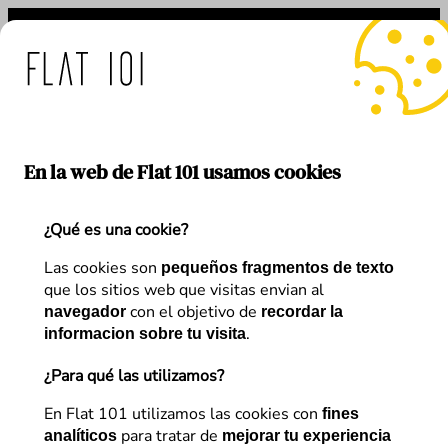
Saltar
al
contenido
medidas de Flat 101 ante e
En la web de Flat 101 usamos cookies
¿Qué es una cookie?
Autor:
Silvia Guardingo
Las cookies son
pequeños fragmentos de texto
que los sitios web que visitas envian al
con el objetivo de
navegador
recordar la
.
informacion sobre tu visita
¿Para qué las utilizamos?
Artículos de
Silvia Guardingo
En Flat 101 utilizamos las cookies con
fines
para tratar de
analíticos
mejorar tu experiencia