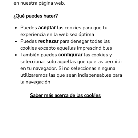
en nuestra página web.
¿Qué puedes hacer?
Puedes
las cookies para que tu
aceptar
experiencia en la web sea óptima
Puedes
para denegar todas las
rechazar
cookies excepto aquellas imprescindibles
También puedes
las cookies y
configurar
seleccionar solo aquellas que quieras permitir
Desarrollo
en tu navegador. Si no seleccionas ninguna
utilizaremos las que sean indispensables para
Guideline técnico para
la navegación
implementar un Test A/B
Saber más acerca de las cookies
¿Habéis implementado y/o ejecutado
algún Test A/B gracias a alguna de las
herramientas que existen actualmente en
el mercado? No os preocupéis, tanto si
vuestra respuesta ha sido afirmativa como
si…