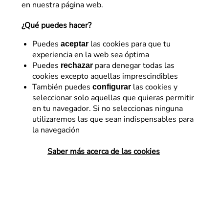
en nuestra página web.
¿Qué puedes hacer?
Puedes
las cookies para que tu
aceptar
experiencia en la web sea óptima
Puedes
para denegar todas las
rechazar
cookies excepto aquellas imprescindibles
También puedes
las cookies y
configurar
seleccionar solo aquellas que quieras permitir
SEO
en tu navegador. Si no seleccionas ninguna
utilizaremos las que sean indispensables para
Interlinking: potencia la
la navegación
autoridad y semántica de
Saber más acerca de las cookies
tus páginas
El interlinking o enlazado interno es una
técnica SEO que nos permitirá mejorar el
posicionamiento y la semántica de las
páginas enlazadas. Además, podemos