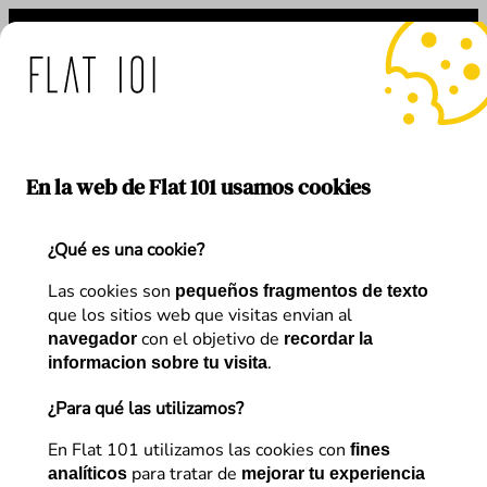
Saltar
al
contenido
e: medidas de Flat 101 ant
En la web de Flat 101 usamos cookies
¿Qué es una cookie?
Autor:
Verónica Rodríguez
Las cookies son
pequeños fragmentos de texto
que los sitios web que visitas envian al
con el objetivo de
navegador
recordar la
.
informacion sobre tu visita
¿Para qué las utilizamos?
Artículos de
Verónica Rodríguez
En Flat 101 utilizamos las cookies con
fines
para tratar de
analíticos
mejorar tu experiencia