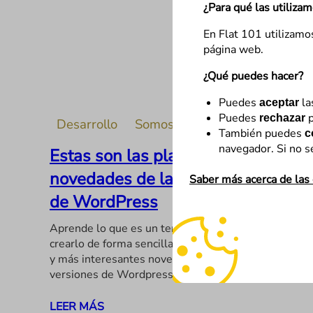
¿Para qué las utiliza
En Flat 101 utilizamo
página web.
¿Qué puedes hacer?
Puedes
la
aceptar
Puedes
p
rechazar
Desarrollo
Somos Flat
También puedes
c
navegador. Si no s
Estas son las plantillas y
novedades de las actualizaciones
Saber más acerca de las
de WordPress
Aprende lo que es un template, cómo elegirlo y
crearlo de forma sencilla. Te contamos las mejoras
y más interesantes novedades de las nuevas
versiones de Wordpress 6.1 y la próxima…
LEER MÁS