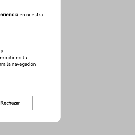
en nuestra
eriencia
es
ermitir en tu
ara la navegación
Rechazar