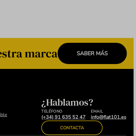
stra marca
SABER MÁS
¿Hablamos?
TELÉFONO
EMAIL
ble
(+34) 91 635 52 47
info@flat101.es
CONTACTA