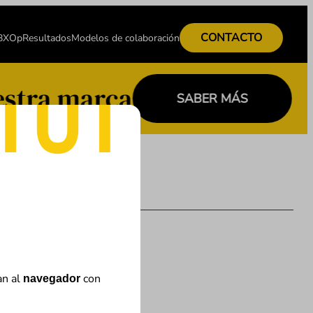
CONTACTO
 BXOp
Resultados
Modelos de colaboración
stra marca
SABER MÁS
an al
con
navegador