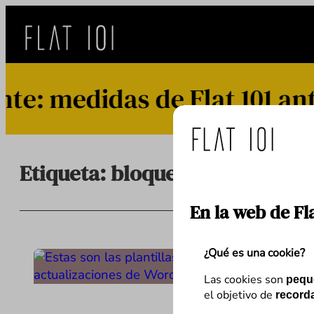
Saltar
al
contenido
: medidas de Flat 101 ante
Etiqueta:
bloques
En la web de Fl
¿Qué es una cookie?
Las cookies son
pequ
el objetivo de
recorda