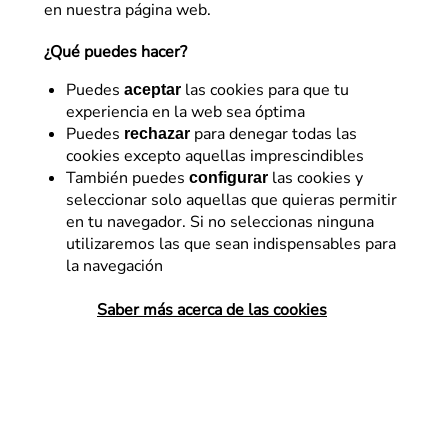
en nuestra página web.
¿Qué puedes hacer?
Puedes
las cookies para que tu
aceptar
experiencia en la web sea óptima
Puedes
para denegar todas las
rechazar
cookies excepto aquellas imprescindibles
Desarrollo
También puedes
las cookies y
configurar
seleccionar solo aquellas que quieras permitir
Bug en Google Chrome v44
en tu navegador. Si no seleccionas ninguna
con WordPress y
utilizaremos las que sean indispensables para
la navegación
WooCommerce. Tutorial
sobre cómo arreglarlo.
Saber más acerca de las cookies
La última versión de Google Chrome
(versión 44), tiene un bug que provoca
que ciertas instalaciones de WordPress
con el plugin WooCommerce no muestren
bien las hojas de estilo CSS así…