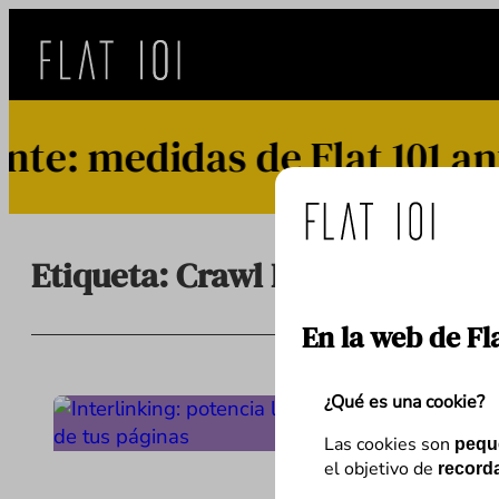
Saltar
al
contenido
: medidas de Flat 101 ante
Etiqueta:
Crawl Budget
En la web de Fl
¿Qué es una cookie?
Las cookies son
pequ
el objetivo de
recorda