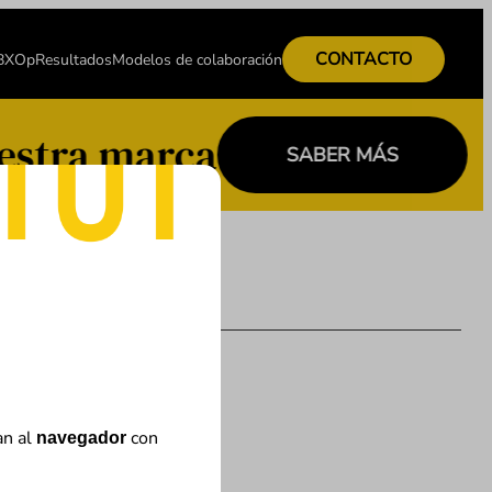
CONTACTO
 BXOp
Resultados
Modelos de colaboración
estra marca
SABER MÁS
an al
con
navegador