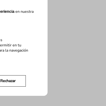
en nuestra
eriencia
es
ermitir en tu
ara la navegación
Rechazar