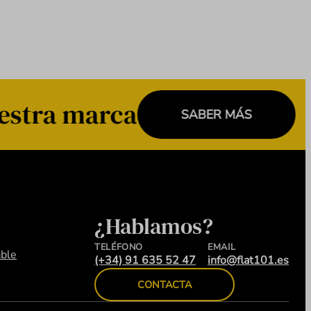
estra marca
SABER MÁS
¿Hablamos?
TELÉFONO
EMAIL
ble
(+34) 91 635 52 47
info@flat101.es
CONTACTA