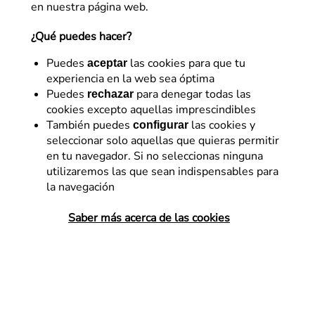
en nuestra página web.
¿Qué puedes hacer?
Puedes
las cookies para que tu
aceptar
experiencia en la web sea óptima
Puedes
para denegar todas las
rechazar
cookies excepto aquellas imprescindibles
SEO
También puedes
las cookies y
configurar
seleccionar solo aquellas que quieras permitir
Configuración en Google
en tu navegador. Si no seleccionas ninguna
Tag Manager y PHP para
utilizaremos las que sean indispensables para
la navegación
seguimiento en una
migración SEO
Saber más acerca de las cookies
En este post crearemos desde 0 una
configuración en Google Tag Manager y
programaremos en PHP para obtener una
“funcionalidad” que nos proporcione
información adicional de las URLs de un