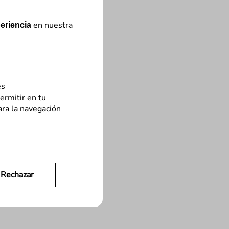
en nuestra
eriencia
es
ermitir en tu
ara la navegación
Rechazar