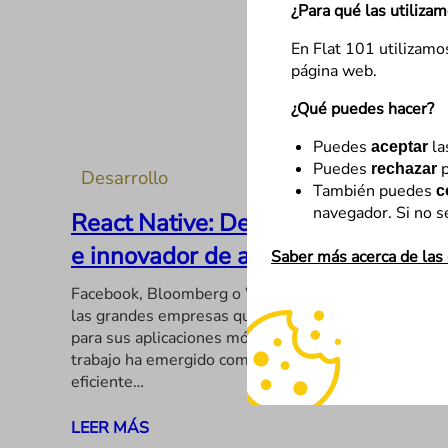
¿Para qué las utiliza
En Flat 101 utilizamo
página web.
¿Qué puedes hacer?
Puedes
la
aceptar
Puedes
p
rechazar
Desarrollo
También puedes
c
navegador. Si no s
React Native: Desarrollo eficiente
e innovador de apps móviles
Saber más acerca de las
Facebook, Bloomberg o Walmart son algunas de
las grandes empresas que confían en React Native
para sus aplicaciones móviles. Este marco de
trabajo ha emergido como una solución ágil y
eficiente…
LEER MÁS