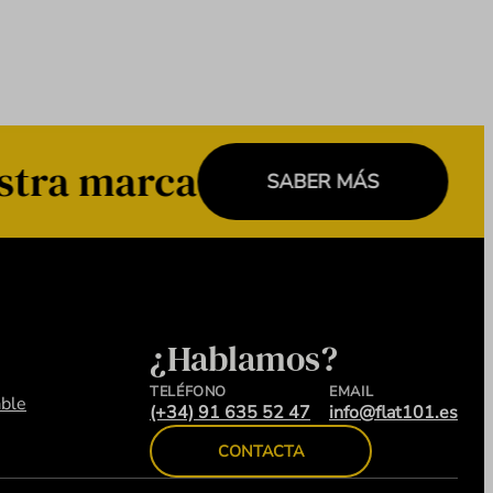
stra marca
SABER MÁS
¿Hablamos?
TELÉFONO
EMAIL
ble
(+34) 91 635 52 47
info@flat101.es
CONTACTA