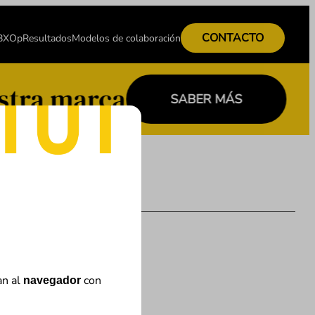
CONTACTO
 BXOp
Resultados
Modelos de colaboración
stra marca
SABER MÁS
an al
con
navegador