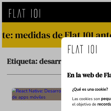
Saltar
al
contenido
 medidas de Flat 101 ante 
Etiqueta:
desarrollo de apps m
En la web de Fl
¿Qué es una cookie?
Las cookies son
pequ
el objetivo de
recorda