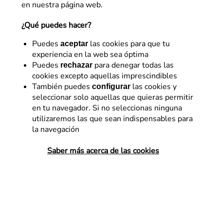
en nuestra página web.
¿Qué puedes hacer?
Puedes
las cookies para que tu
aceptar
experiencia en la web sea óptima
Puedes
para denegar todas las
rechazar
cookies excepto aquellas imprescindibles
Business strategy
También puedes
las cookies y
configurar
seleccionar solo aquellas que quieras permitir
Retrospectivas, herramienta
en tu navegador. Si no seleccionas ninguna
clave para la mejora
utilizaremos las que sean indispensables para
la navegación
continua en proyectos
Saber más acerca de las cookies
¿Sabes cómo organizar retrospectivas
dinámicas, divertidas y útiles para tus
proyectos? En Flat 101 estamos
acostumbrados a trabajar en metodologías
agile y tenemos las claves para montar
retrospectivas que nos ayuden…