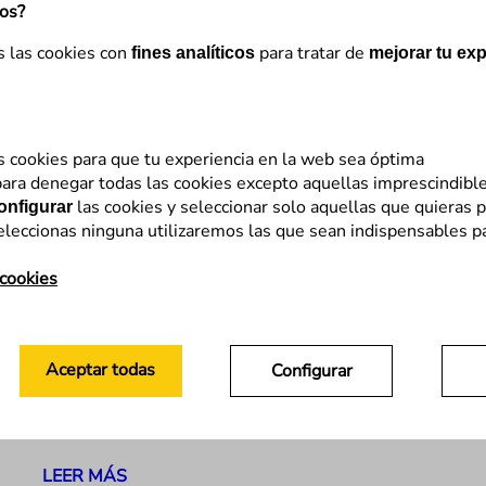
mos?
s las cookies con
para tratar de
fines analíticos
mejorar tu exp
s cookies para que tu experiencia en la web sea óptima
ara denegar todas las cookies excepto aquellas imprescindibl
SEM
las cookies y seleccionar solo aquellas que quieras p
onfigurar
eleccionas ninguna utilizaremos las que sean indispensables p
Ad Grants: La publicidad gratuita
de Google no apta para todos los
 cookies
públicos
¿No has oído hablar de este tipo de cuentas? o
Aceptar todas
Configurar
quizá, ¿has oído hablar de ellas pero no sabes
exactamente cómo funcionan? No te preocupes,
vamos a contarte qué son, los…
LEER MÁS