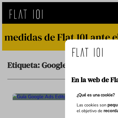
Saltar
al
contenido
edidas de Flat 101 ante el
Etiqueta:
Google AdWords
En la web de Fl
¿Qué es una cookie?
Las cookies son
pequ
el objetivo de
recorda