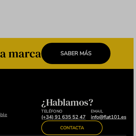
a marca
SABER MÁS
¿Hablamos?
TELÉFONO
EMAIL
ble
(+34) 91 635 52 47
info@flat101.es
CONTACTA