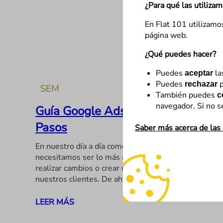
¿Para qué las utiliza
En Flat 101 utilizamo
página web.
¿Qué puedes hacer?
Puedes
la
aceptar
Puedes
p
rechazar
SEM
También puedes
c
navegador. Si no s
Guía Google Ads Editor: Primeros
Pasos
Saber más acerca de las
En nuestro día a día como consultores de cuentas
necesitamos ser lo más ágiles posibles a la hora de
realizar cambios o crear nuevas campañas para
nuestros clientes. De ahí, que…
LEER MÁS