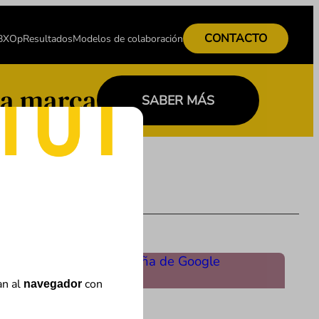
CONTACTO
 BXOp
Resultados
Modelos de colaboración
a marca
SABER MÁS
an al
con
navegador