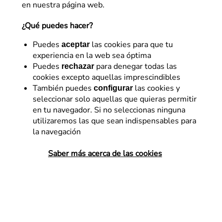
en nuestra página web.
¿Qué puedes hacer?
Puedes
las cookies para que tu
aceptar
experiencia en la web sea óptima
Puedes
para denegar todas las
rechazar
cookies excepto aquellas imprescindibles
Desarrollo
También puedes
las cookies y
configurar
seleccionar solo aquellas que quieras permitir
Bug en Google Chrome v44
en tu navegador. Si no seleccionas ninguna
con WordPress y
utilizaremos las que sean indispensables para
la navegación
WooCommerce. Tutorial
sobre cómo arreglarlo.
Saber más acerca de las cookies
La última versión de Google Chrome
(versión 44), tiene un bug que provoca
que ciertas instalaciones de WordPress
con el plugin WooCommerce no muestren
bien las hojas de estilo CSS así…