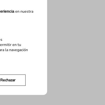
en nuestra
eriencia
es
ermitir en tu
ara la navegación
Rechazar