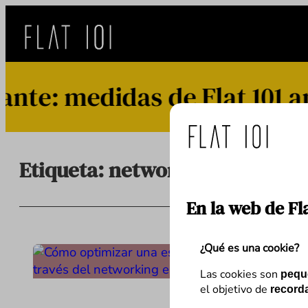
Saltar
al
contenido
e: medidas de Flat 101 ant
Etiqueta:
networking
En la web de Fl
¿Qué es una cookie?
Las cookies son
pequ
el objetivo de
recorda