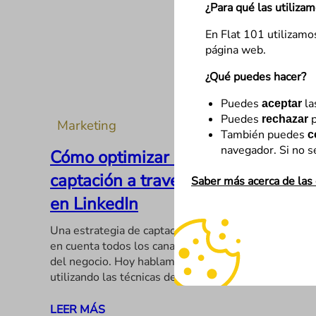
¿Para qué las utiliza
En Flat 101 utilizamo
página web.
¿Qué puedes hacer?
Puedes
la
aceptar
Puedes
p
rechazar
Marketing
También puedes
c
navegador. Si no s
Cómo optimizar una estrategia de
captación a través del networking
Saber más acerca de las
en LinkedIn
Una estrategia de captación de leads sólida tiene
en cuenta todos los canales, orgánicos y de pago,
del negocio. Hoy hablamos de cómo optimizarla
utilizando las técnicas de networking en LinkedIn;…
LEER MÁS