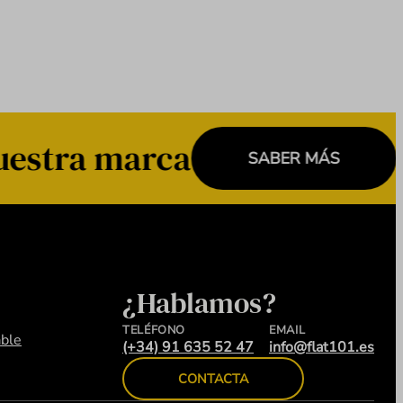
uestra marca
SABER MÁS
¿Hablamos?
TELÉFONO
EMAIL
ble
(+34) 91 635 52 47
info@flat101.es
CONTACTA