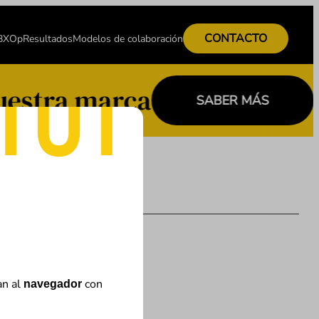
CONTACTO
 BXOp
Resultados
Modelos de colaboración
uestra marca
SABER MÁS
an al
con
navegador