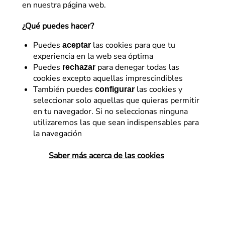
en nuestra página web.
¿Qué puedes hacer?
Puedes
las cookies para que tu
aceptar
experiencia en la web sea óptima
Puedes
para denegar todas las
rechazar
cookies excepto aquellas imprescindibles
News
También puedes
las cookies y
configurar
seleccionar solo aquellas que quieras permitir
Comunicado importante:
en tu navegador. Si no seleccionas ninguna
medidas de Flat 101 ante el
utilizaremos las que sean indispensables para
la navegación
uso fraudulento de nuestra
marca
Saber más acerca de las cookies
En Flat 101 mantenemos un compromiso
firme con la transparencia y la excelencia
en el entorno digital. Por ello, queremos
informar sobre una acción de uso
fraudulento de nuestra identidad de…