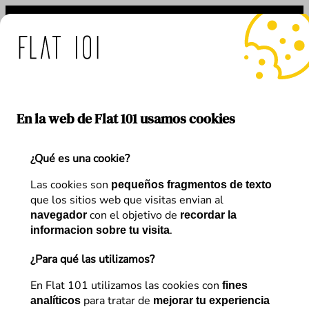
Saltar
al
contenido
idas de Flat 101 ante el u
En la web de Flat 101 usamos cookies
¿Qué es una cookie?
Autor:
Jorge Romeo
Las cookies son
pequeños fragmentos de texto
que los sitios web que visitas envian al
con el objetivo de
navegador
recordar la
.
informacion sobre tu visita
¿Para qué las utilizamos?
Artículos de
Jorge Romeo
En Flat 101 utilizamos las cookies con
fines
para tratar de
analíticos
mejorar tu experiencia