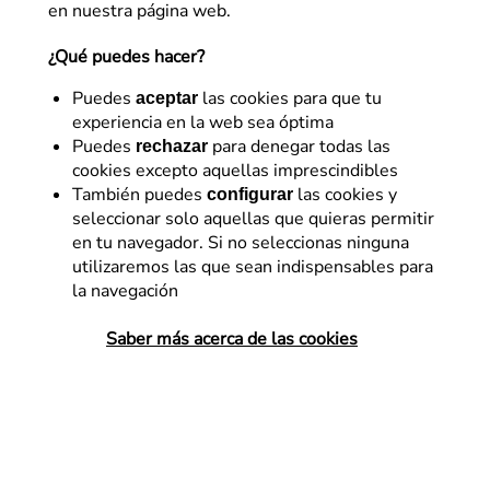
en nuestra página web.
¿Qué puedes hacer?
Puedes
las cookies para que tu
aceptar
experiencia en la web sea óptima
Puedes
para denegar todas las
rechazar
cookies excepto aquellas imprescindibles
También puedes
las cookies y
configurar
seleccionar solo aquellas que quieras permitir
E-commerce
en tu navegador. Si no seleccionas ninguna
utilizaremos las que sean indispensables para
Cómo elegir la mejor
la navegación
plataforma e-commerce
Saber más acerca de las cookies
Una de las primeras dudas que nos
pueden surgir cuando ponemos en marcha
un negocio de venta online es saber qué
solución e-commerce es la que mejor se
adapta a nuestras…