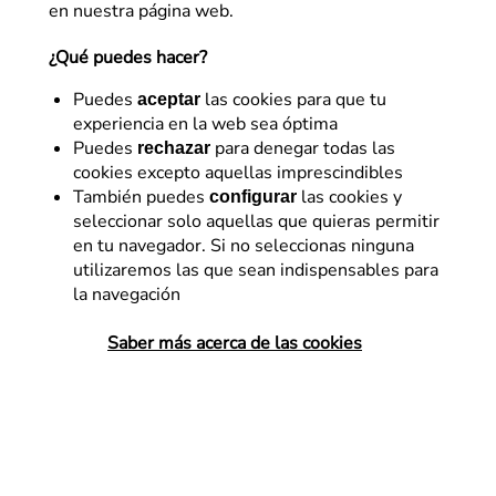
en nuestra página web.
¿Qué puedes hacer?
Puedes
las cookies para que tu
aceptar
experiencia en la web sea óptima
Puedes
para denegar todas las
rechazar
cookies excepto aquellas imprescindibles
E-commerce
También puedes
las cookies y
configurar
seleccionar solo aquellas que quieras permitir
El ratio de aceptación de
en tu navegador. Si no seleccionas ninguna
cookies también se puede
utilizaremos las que sean indispensables para
la navegación
medir
Saber más acerca de las cookies
Te explicamos cómo hemos readaptado
nuestro modal de cookies para cumplir la
nueva regulación europea mediante la
metodología de Flat 101 de diseño y
experimentación.