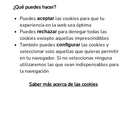
¿Qué puedes hacer?
Ricardo Tayar
Puedes
las cookies para que tu
aceptar
CEO & Founder en Flat 101. Soy emprendedor y
experiencia en la web sea óptima
directivo digital con más de 20 años de experiencia
Puedes
para denegar todas las
rechazar
liderando compañías, equipos y proyectos de alto
cookies excepto aquellas imprescindibles
impacto, siempre desde una visión realista, ética y
También puedes
las cookies y
configurar
profundamente humana.
seleccionar solo aquellas que quieras permitir
12 de abril de 2020
en tu navegador. Si no seleccionas ninguna
utilizaremos las que sean indispensables para
la navegación
Saber más acerca de las cookies
Empiezo con este una serie de post destinados a
analizar en detalle los datos que hemos utilizado para
elaborar nuestro informe de impacto del Covid-19 en
sectores de negocio digital, que puedes descargar
gratís
AQUÍ
.
Aunque el informe que hemos publicado es detallado