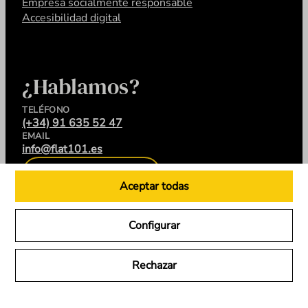
Empresa socialmente responsable
Accesibilidad digital
¿Hablamos?
TELÉFONO
(+34) 91 635 52 47
EMAIL
info@flat101.es
CONTACTA
Aceptar todas
Configurar
LinkedIn
Instagram
YouTube
X
Rechazar
Flat 101 © 2026. Todos los derechos reservados.