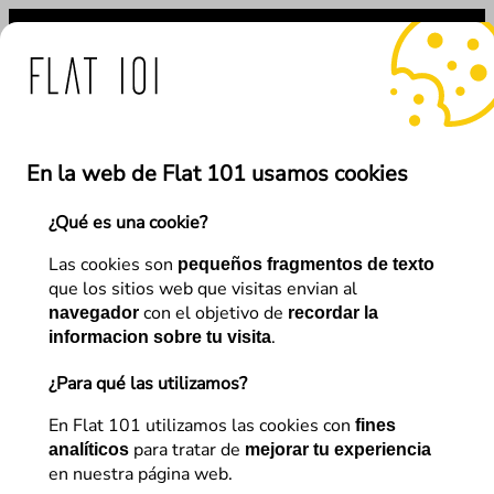
Saltar
al
contenido
as de Flat 101 ante el us
En la web de Flat 101 usamos cookies
¿Qué es una cookie?
←
Anterior
Siguiente
→
Las cookies son
pequeños fragmentos de texto
que los sitios web que visitas envian al
con el objetivo de
navegador
recordar la
E-commerce
.
informacion sobre tu visita
Análisis del impacto del
¿Para qué las utilizamos?
Covid-19 en la venta online de
En Flat 101 utilizamos las cookies con
fines
para tratar de
moda.
analíticos
mejorar tu experiencia
en nuestra página web.