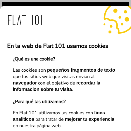
Saltar
al
contenido
 medidas de Flat 101 ante
En la web de Flat 101 usamos cookies
¿Qué es una cookie?
←
Anterior
Siguiente
→
Las cookies son
pequeños fragmentos de texto
que los sitios web que visitas envian al
con el objetivo de
navegador
recordar la
E-commerce
.
informacion sobre tu visita
Claves para lograr el éxito de
¿Para qué las utilizamos?
un negocio digital
En Flat 101 utilizamos las cookies con
fines
para tratar de
analíticos
mejorar tu experiencia
en nuestra página web.
Flat 101