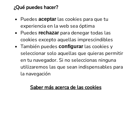
¿Qué puedes hacer?
Referentes en diseño y optimización digital con más
de 15 años de experiencia. Impulsamos la
Puedes
las cookies para que tu
aceptar
rentabilidad de los negocios con un enfoque de
experiencia en la web sea óptima
trabajo propio: Business eXperience Optimization
Puedes
para denegar todas las
rechazar
(BXOp).
cookies excepto aquellas imprescindibles
27 de octubre de 2015
También puedes
las cookies y
configurar
seleccionar solo aquellas que quieras permitir
en tu navegador. Si no seleccionas ninguna
utilizaremos las que sean indispensables para
la navegación
Sandra Navarro en el Congreso
Saber más acerca de las cookies
Web 2013 – Modelo de negocio
Recordamos esta entrevista que realizaron a
Sandra
Navarro,
nuestra directora de Estrategia de Negocio,
en el
Congreso Web
celebrado en Zaragoza en 2013.