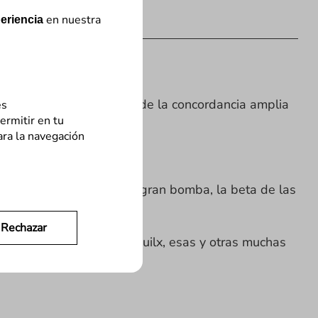
en nuestra
eriencia
uó con la desaparición de la concordancia amplia
es
ermitir en tu
ara la navegación
ios de texto expandido
.
Paid. Y entonces llegó la gran bomba, la beta de las
las cuentas
Rechazar
de control total? Tranquilx, esas y otras muchas