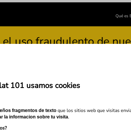
Qué es
so fraudulento de nuestra
lat 101 usamos cookies
lo que deberías saber
que los sitios web que visitas envi
eños fragmentos de texto
.
r la informacion sobre tu visita
mos?