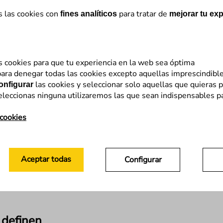
s las cookies con
para tratar de
fines analíticos
mejorar tu exp
s cookies para que tu experiencia en la web sea óptima
os primeros temblores. La cascada de novedades contin
ara denegar todas las cookies excepto aquellas imprescindibl
las cookies y seleccionar solo aquellas que quieras p
onfigurar
eleccionas ninguna utilizaremos las que sean indispensables p
hace escasos días,
no podrían volver a editar los anunc
 cookies
nciaron el fin de los tiempos para los especialistas en 
se, esta nueva tipología de campaña ha llegado a todas 
Aceptar todas
Configurar
os monitorizar su rendimiento? ¿Suponen una pérdida 
 definen