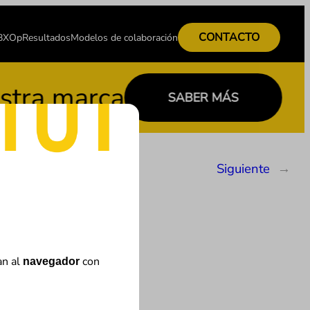
CONTACTO
 BXOp
Resultados
Modelos de colaboración
 marca
C
SABER MÁS
Siguiente
→
an al
con
navegador