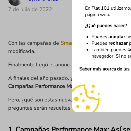
En Flat 101 utilizamo
7 de julio de 2022
página web.
¿Qué puedes hacer?
Puedes
la
aceptar
Con las campañas de
Smart Shopping
comenzaron l
Puedes
p
rechazar
También puedes
c
modificada.
navegador. Si no s
Finalmente llegó el anuncio de que el 30 de junio, 
Saber más acerca de las
A finales del año pasado, ya lxs primerxs gurús anu
Campañas Performance Max
. Tras esta primera fa
Pero, ¿qué son estas nuevas campañas? ¿Cómo podem
preguntas serán resueltas a continuación.
1. Campañas Performance Max: Así se