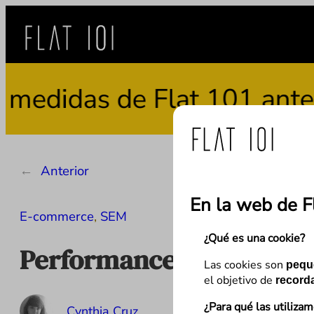
Saltar
al
contenido
das de Flat 101 ante el u
←
Anterior
En la web de F
E-commerce
, 
SEM
¿Qué es una cookie?
Performance Max: Todo 
Las cookies son
pequ
el objetivo de
recorda
¿Para qué las utiliza
Cynthia Cruz