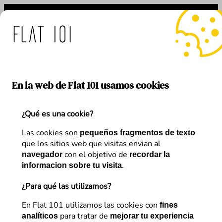
Saltar
al
contenido
: medidas de Flat 101 ante
En la web de Flat 101 usamos cookies
¿Qué es una cookie?
Autor:
María Abengózar
Las cookies son
pequeños fragmentos de texto
que los sitios web que visitas envian al
con el objetivo de
navegador
recordar la
.
informacion sobre tu visita
¿Para qué las utilizamos?
Artículos de
María Abengózar
En Flat 101 utilizamos las cookies con
fines
para tratar de
analíticos
mejorar tu experiencia