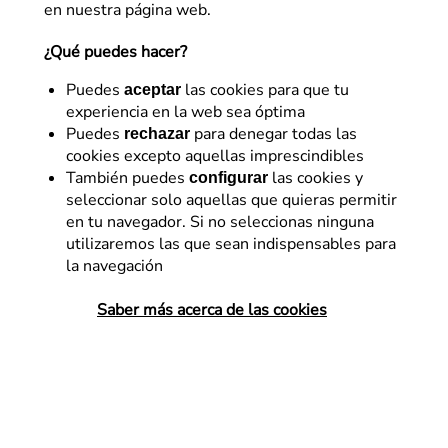
en nuestra página web.
¿Qué puedes hacer?
Puedes
las cookies para que tu
aceptar
experiencia en la web sea óptima
Puedes
para denegar todas las
rechazar
cookies excepto aquellas imprescindibles
También puedes
las cookies y
configurar
seleccionar solo aquellas que quieras permitir
E-commerce
SEM
en tu navegador. Si no seleccionas ninguna
utilizaremos las que sean indispensables para
Smart shopping y
la navegación
remarketing dinámico
Saber más acerca de las cookies
En este post aprenderemos qué es Smart
Shopping, las diferencias con Shopping
tradicional, cómo configurar remarketing
dinámico en SSC y optimizaciones
recomendadas