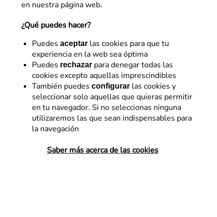
en nuestra página web.
¿Qué puedes hacer?
Puedes
las cookies para que tu
aceptar
experiencia en la web sea óptima
Puedes
para denegar todas las
rechazar
cookies excepto aquellas imprescindibles
También puedes
las cookies y
configurar
seleccionar solo aquellas que quieras permitir
en tu navegador. Si no seleccionas ninguna
Business strategy
utilizaremos las que sean indispensables para
la navegación
De la metodología al
enfoque: por qué dos
Saber más acerca de las cookies
negocios digitales no se
optimizan igual
El panorama digital hoy es demasiado
complejo para aplicar la misma