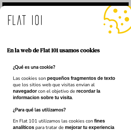
Saltar
al
contenido
 medidas de Flat 101 ante 
En la web de Flat 101 usamos cookies
¿Qué es una cookie?
Etiqueta:
Business Experience
Las cookies son
pequeños fragmentos de texto
que los sitios web que visitas envian al
Optimization
con el objetivo de
navegador
recordar la
.
informacion sobre tu visita
¿Para qué las utilizamos?
En Flat 101 utilizamos las cookies con
fines
para tratar de
analíticos
mejorar tu experiencia