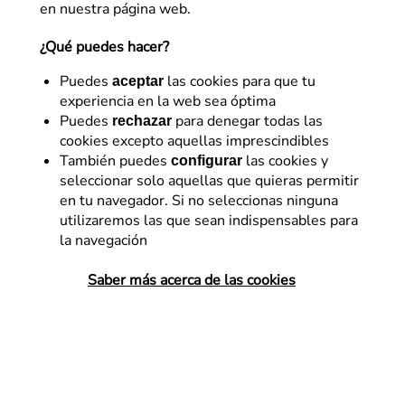
en nuestra página web.
¿Qué puedes hacer?
Puedes
las cookies para que tu
aceptar
experiencia en la web sea óptima
Puedes
para denegar todas las
rechazar
cookies excepto aquellas imprescindibles
Diseño – UX
También puedes
las cookies y
configurar
seleccionar solo aquellas que quieras permitir
Hábitos de consumo digital
en tu navegador. Si no seleccionas ninguna
del Estudio de conversión
utilizaremos las que sean indispensables para
la navegación
de Flat 101
Saber más acerca de las cookies
Una de las partes fundamentales del
Estudio de Conversión 2023 es el análisis
cualitativo, entender el comportamiento
del consumidor. En este post te
compartimos todo el proceso.