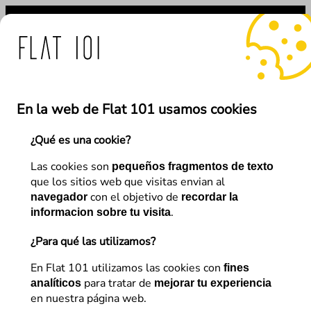
Saltar
al
contenido
medidas de Flat 101 ante 
En la web de Flat 101 usamos cookies
¿Qué es una cookie?
←
Anterior
Siguiente
→
Las cookies son
pequeños fragmentos de texto
que los sitios web que visitas envian al
con el objetivo de
navegador
recordar la
SEO
.
informacion sobre tu visita
3 herramientas para hacer
¿Para qué las utilizamos?
una keyword research
En Flat 101 utilizamos las cookies con
fines
para tratar de
analíticos
mejorar tu experiencia
en nuestra página web.
Flat 101