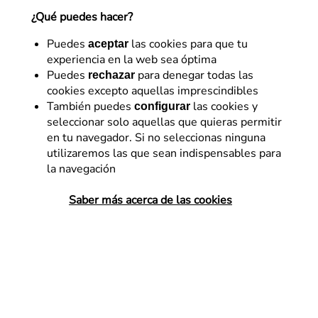
¿Qué puedes hacer?
Referentes en diseño y optimización digital con más
de 15 años de experiencia. Impulsamos la
Puedes
las cookies para que tu
aceptar
rentabilidad de los negocios con un enfoque de
experiencia en la web sea óptima
trabajo propio: Business eXperience Optimization
Puedes
para denegar todas las
rechazar
(BXOp).
cookies excepto aquellas imprescindibles
3 de septiembre de 2014
También puedes
las cookies y
configurar
seleccionar solo aquellas que quieras permitir
en tu navegador. Si no seleccionas ninguna
utilizaremos las que sean indispensables para
la navegación
¿Por qué son importantes las
Saber más acerca de las cookies
palabras clave?
Hacer una
keyword research
(o lo que es lo mismo,
una
búsqueda de palabras clave
) es una parte
fundamental de cualquier
campaña de marketing
. Es
uno de los métodos para incrementar la visibilidad de