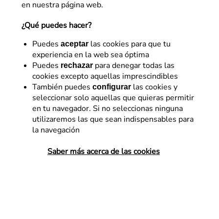
en nuestra página web.
¿Qué puedes hacer?
Puedes
las cookies para que tu
aceptar
experiencia en la web sea óptima
Puedes
para denegar todas las
rechazar
cookies excepto aquellas imprescindibles
E-commerce
También puedes
las cookies y
configurar
seleccionar solo aquellas que quieras permitir
El ratio de aceptación de
en tu navegador. Si no seleccionas ninguna
cookies también se puede
utilizaremos las que sean indispensables para
la navegación
medir
Saber más acerca de las cookies
Te explicamos cómo hemos readaptado
nuestro modal de cookies para cumplir la
nueva regulación europea mediante la
metodología de Flat 101 de diseño y
experimentación.