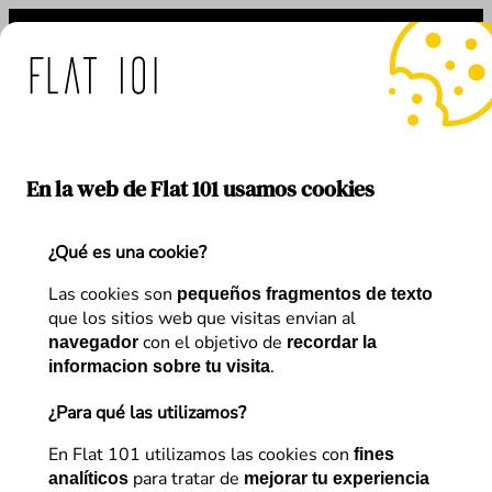
Saltar
al
contenido
 medidas de Flat 101 ante
En la web de Flat 101 usamos cookies
¿Qué es una cookie?
Etiqueta:
A/B testing
Las cookies son
pequeños fragmentos de texto
que los sitios web que visitas envian al
con el objetivo de
navegador
recordar la
.
informacion sobre tu visita
¿Para qué las utilizamos?
En Flat 101 utilizamos las cookies con
fines
para tratar de
analíticos
mejorar tu experiencia